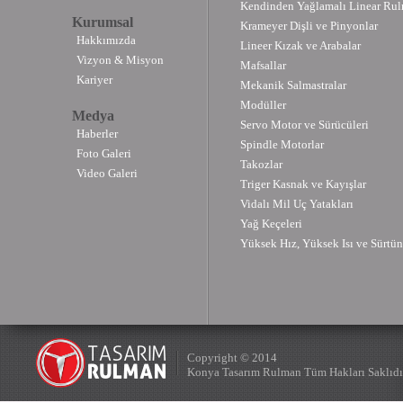
Kendinden Yağlamalı Linear Rul
Kurumsal
Krameyer Dişli ve Pinyonlar
Hakkımızda
Lineer Kızak ve Arabalar
Vizyon & Misyon
Mafsallar
Kariyer
Mekanik Salmastralar
Modüller
Medya
Servo Motor ve Sürücüleri
Haberler
Spindle Motorlar
Foto Galeri
Takozlar
Video Galeri
Triger Kasnak ve Kayışlar
Vidalı Mil Uç Yatakları
Yağ Keçeleri
Yüksek Hız, Yüksek Isı ve Sürtün
Copyright © 2014
Konya Tasarım Rulman Tüm Hakları Saklıdı