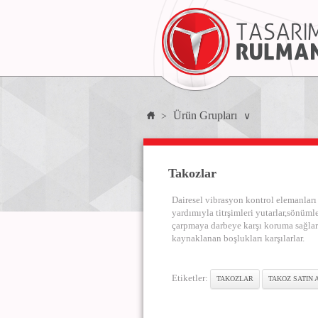
Ürün Grupları
>
∨
Takozlar
Dairesel vibrasyon kontrol elemanlar
yardımıyla titrşimleri yutarlar,sönümle
çarpmaya darbeye karşı koruma sağlarl
kaynaklanan boşlukları karşılarlar.
Etiketler:
TAKOZLAR
TAKOZ SATIN 