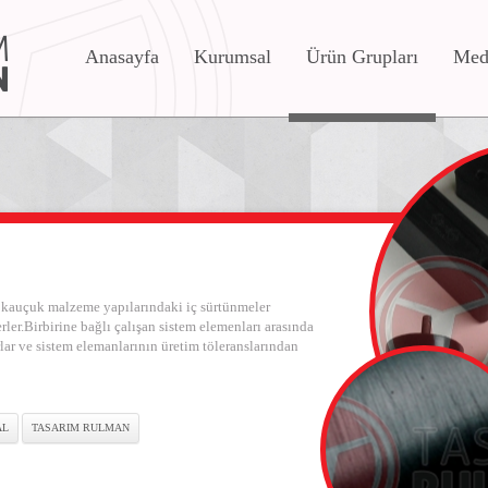
Anasayfa
Kurumsal
Ürün Grupları
Med
ı kauçuk malzeme yapılarındaki iç sürtünmeler
rler.Birbirine bağlı çalışan sistem elemenları arasında
ar ve sistem elemanlarının üretim töleranslarından
AL
TASARIM RULMAN