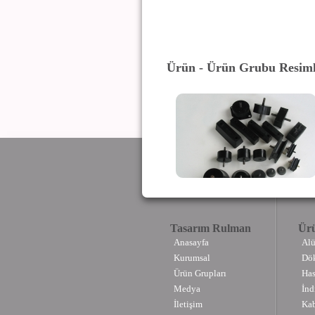
Ürün - Ürün Grubu Resiml
Tasarım Rulman
Ürü
Anasayfa
Alü
Kurumsal
Dök
Ürün Grupları
Has
Medya
İnd
İletişim
Kab