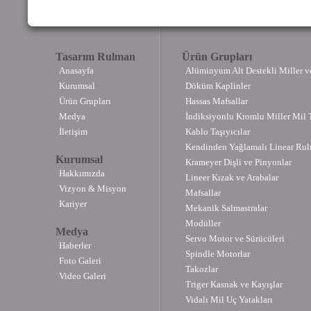
Tasarım Rulman
Ürün Grupları
Anasayfa
Alüminyum Alt Destekli Miller v
Kurumsal
Döküm Kaplinler
Ürün Grupları
Hassas Mafsallar
Medya
İndiksiyonlu Kromlu Miller Mil T
İletişim
Kablo Taşıyıcılar
Kendinden Yağlamalı Linear Rul
Kurumsal
Krameyer Dişli ve Pinyonlar
Hakkımızda
Lineer Kızak ve Arabalar
Vizyon & Misyon
Mafsallar
Kariyer
Mekanik Salmastralar
Modüller
Medya
Servo Motor ve Sürücüleri
Haberler
Spindle Motorlar
Foto Galeri
Takozlar
Video Galeri
Triger Kasnak ve Kayışlar
Vidalı Mil Uç Yatakları