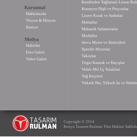
Kendinden Yağlamalı Linear Rul
Kurumsal
Krameyer Dişli ve Pinyonlar
Hakkımızda
Lineer Kızak ve Arabalar
Vizyon & Misyon
Mafsallar
Kariyer
Mekanik Salmastralar
Modüller
Medya
Servo Motor ve Sürücüleri
Haberler
Spindle Motorlar
Foto Galeri
Takozlar
Video Galeri
Triger Kasnak ve Kayışlar
Vidalı Mil Uç Yatakları
Yağ Keçeleri
Yüksek Hız, Yüksek Isı ve Sürtün
Copyright © 2014
Konya Tasarım Rulman Tüm Hakları Saklıdı